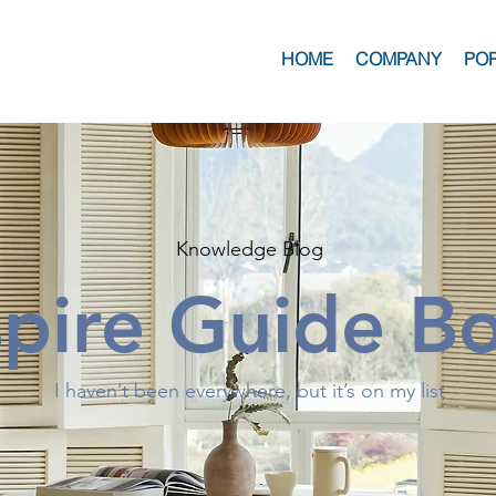
HOME
COMPANY
PO
Knowledge Blog
spire Guide B
I haven’t been everywhere, but it’s on my list